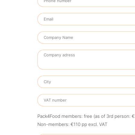
Pack4Food members: free (as of 3rd person: €
Non-members: €110 pp excl. VAT