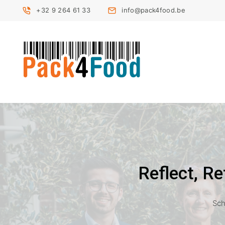
+32 9 264 61 33
info@pack4food.be
Reflect, R
Sch