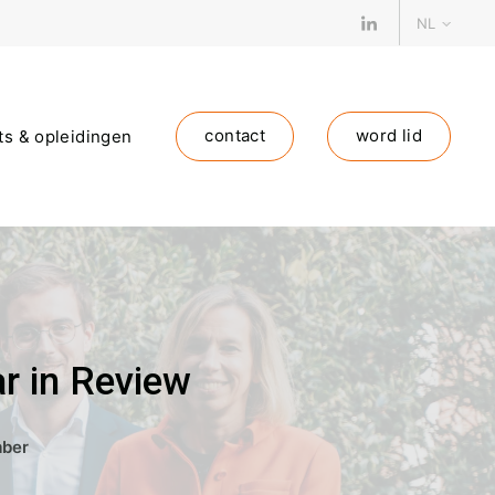
Linkedin
NL
contact
word lid
ts & opleidingen
r in Review
mber