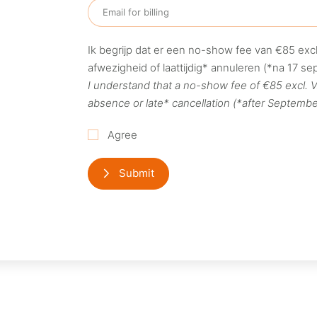
Ik begrijp dat er een no-show fee van €85 exc
afwezigheid of laattijdig* annuleren (*na 17 s
I understand that a no-show fee of €85 excl. V
absence or late* cancellation (*after Septembe
Agree
Submit