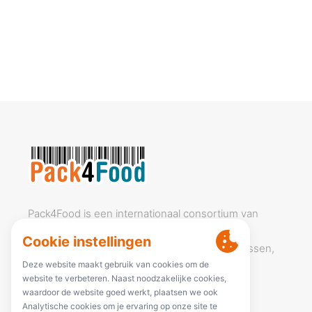
Pack4Food is een internationaal consortium van
bedrijven, actief in de verschillende sectoren
betrokken bij voedselverpakkingen en -processen,
onderzoeksinstellingen en sectororganisaties.
Linkedin